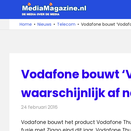
Ga
MediaMa
naar
de
De
Home
Nieuws
Telecom
Vodafone bouwt ‘Vodafone
media
inhoud
over
de
media
Vodafone bouwt ‘
waarschijnlijk af n
24 februari 2016
Redactie
Telecom
,
Televisienieuws
Vodafone bouwt het product Vodafone Thui
fusie met Ziggo eind dit jaar.
Vodafone Thuis