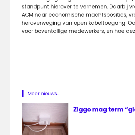
standpunt hierover te vernemen. Daarbij 
ACM naar economische machtsposities, vra
heroverweging van open kabeltoegang. Oo
voor boventallige medewerkers, en hoe d
ACM
Fusie
VDSL
Vodafone
Vodafone
Thuis
Meer nieuws...
ziggo
Ziggo mag term “gl