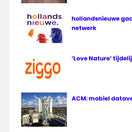
hollandsnieuwe gaa
netwerk
‘Love Nature’ tijdeli
ACM: mobiel datave