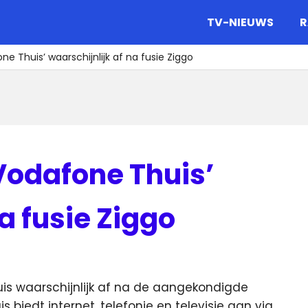
gazine.
TV-NIEUWS
R
 Thuis’ waarschijnlijk af na fusie Ziggo
Vodafone Thuis’
a fusie Ziggo
s waarschijnlijk af na de aangekondigde
 biedt internet, telefonie en televisie aan via