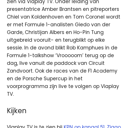
zien via Viaplay TV. Onder leiding van
presentatrice Amber Brantsen en pitreporters
Chiel van Koldenhoven en Tom Coronel wordt
er met Formule 1-analisten Giedo van der
Garde, Christijan Albers en Ho-Pin Tung
uitgebreid vooruit- en terugblikt op elke
sessie. In de avond blikt Rob Kamphues in de
Formule 1-talkshow ‘Vrooooom’ terug op de
dag, live vanuit de paddock van Circuit
Zandvoort. Ook de races van de F1 Academy
en de Porsche Supercup in het
voorprogramma zijn live te volgen op Viaplay
TV.
Kijken
Viaplay TV is te zien bij
KPN op kanaal 51
,
Ziggo