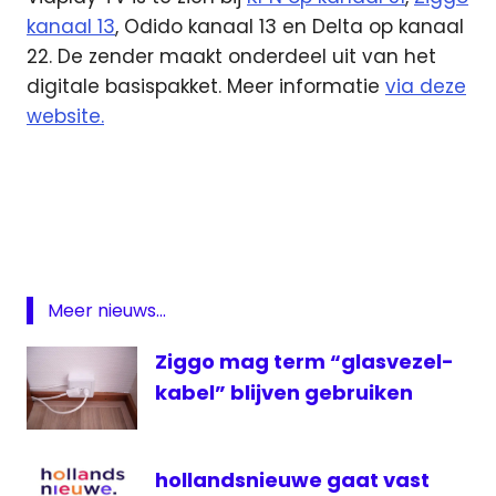
kanaal 13
, Odido kanaal 13 en Delta op kanaal
22. De zender maakt onderdeel uit van het
digitale basispakket. Meer informatie
via deze
website.
Dutch
Grand
Prix
Formule
1
Meer nieuws...
KPN
livestream
Ziggo mag term “glasvezel-
Grand Prix
kabel” blijven gebruiken
VIAPLAY
Viaplay
TV
hollandsnieuwe gaat vast