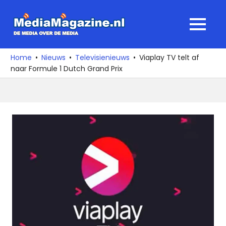
Ga
naar
MediaMagaz
MENU
de
De
inhoud
media
Home
Nieuws
Televisienieuws
Viaplay TV telt af
over
naar Formule 1 Dutch Grand Prix
de
media