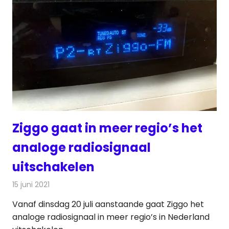
Ziggo gaat in meer regio’s het
analoge radiosignaal
uitschakelen
15 juni 2021
Redactie
Radionieuws
Vanaf dinsdag 20 juli aanstaande gaat Ziggo het
analoge radiosignaal in meer regio’s in Nederland