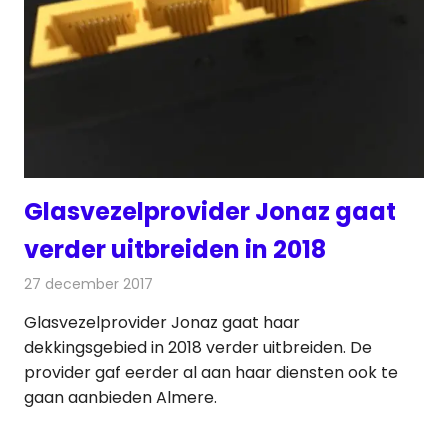
Glasvezelprovider Jonaz gaat
verder uitbreiden in 2018
27 december 2017
Redactie
Internet
,
Nieuws
Glasvezelprovider Jonaz gaat haar
dekkingsgebied in 2018 verder uitbreiden. De
provider gaf eerder al aan haar diensten ook te
gaan aanbieden Almere.