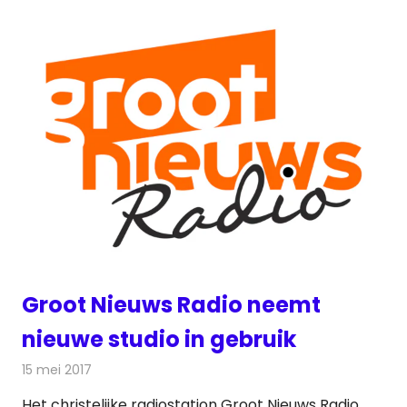
Groot Nieuws Radio neemt
nieuwe studio in gebruik
15 mei 2017
Redactie
Nieuws
,
Radionieuws
Het christelijke radiostation Groot Nieuws Radio