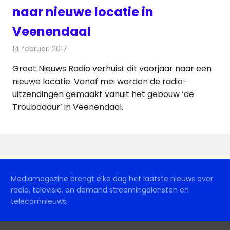
naar nieuwe locatie in
Veenendaal
14 februari 2017
Redactie
Nieuws
,
Radionieuws
Groot Nieuws Radio verhuist dit voorjaar naar een
nieuwe locatie. Vanaf mei worden de radio-
uitzendingen gemaakt vanuit het gebouw ‘de
Troubadour’ in Veenendaal.
Mediamagazine brengt elke dag het laatste nieuws over
radio, televisie, on demand streamingdiensten en
telecomnieuws.