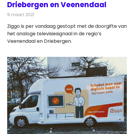
Driebergen en Veenendaal
9 maart 2021
Redactie
Televisienieuws
Ziggo is per vandaag gestopt met de doorgifte van
het analoge televisiesignaal in de regio’s
Veenendaal en Driebergen.