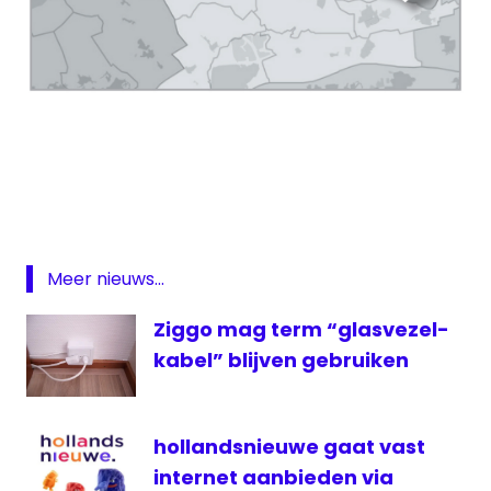
analoge
radio
digitale
radio
Driebergen
Meer nieuws...
Nieuwegein
Ziggo mag term “glasvezel-
uitschakelen
FM
kabel” blijven gebruiken
Utrecht
Veenendaal
hollandsnieuwe gaat vast
ziggo
internet aanbieden via