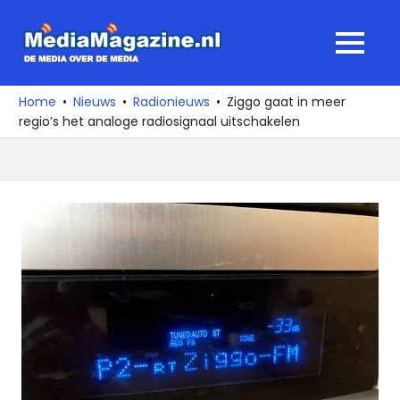
Ga
naar
MediaMagaz
MENU
de
De
inhoud
media
Home
Nieuws
Radionieuws
Ziggo gaat in meer
over
regio’s het analoge radiosignaal uitschakelen
de
media