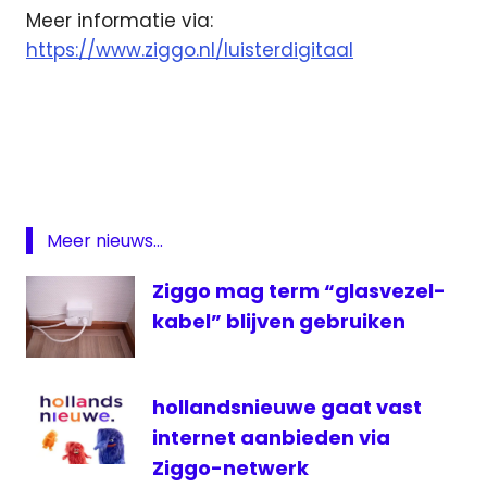
Meer informatie via:
https://www.ziggo.nl/luisterdigitaal
analoge
radio
BBC
digitale
radio
Meer nieuws...
gecodeerd
Ziggo mag term “glasvezel-
NDR
kabel” blijven gebruiken
ongecodeerd
WDR
ziggo
hollandsnieuwe gaat vast
internet aanbieden via
Ziggo-netwerk