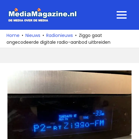
Ga
naar
MediaMagaz
MENU
de
De
inhoud
media
Home
Nieuws
Radionieuws
Ziggo gaat
over
ongecodeerde digitale radio-aanbod uitbreiden
de
media