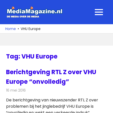
Ga
naar
MediaMagaz
MENU
de
De
inhoud
media
Home
VHU Europe
over
de
media
Tag:
VHU Europe
Berichtgeving RTL Z over VHU
Europe “onvolledig”
16 mei 2016
Redactie
Nieuws
,
Radionieuws
De berichtgeving van nieuwszender RTL Z over
problemen bij het jinglebedrijf VHU Europe is
“onvolledig en wekt een verkeerde indruk”.