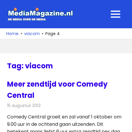
Ga
naar
MediaMagaz
MENU
de
De
inhoud
media
Home
viacom
Page 4
over
de
media
Tag:
viacom
Meer zendtijd voor Comedy
Central
15 augustus 2012
Redactie
Televisienieuws
Comedy Central groeit en zal vanaf 1 oktober om
9.00 uur in de ochtend gaan uitzenden. Dit
betekent maar liefst 6 uur extra zendtijd per dag.