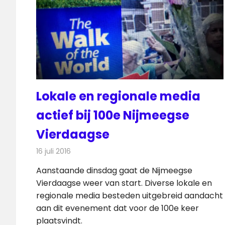
Lokale en regionale media
actief bij 100e Nijmeegse
Vierdaagse
16 juli 2016
Redactie
Nieuws
,
Radionieuws
,
Televisienieuws
Aanstaande dinsdag gaat de Nijmeegse
Vierdaagse weer van start. Diverse lokale en
regionale media besteden uitgebreid aandacht
aan dit evenement dat voor de 100e keer
plaatsvindt.