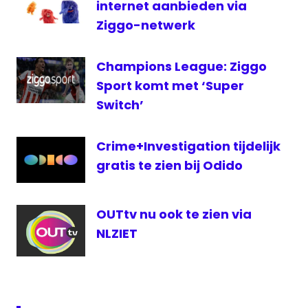
024
internet aanbieden via
radiot
Ziggo-netwerk
televisie
Champions League: Ziggo
Vierdaagse
Sport komt met ‘Super
Vierdaagse
Nijmegen
Switch’
Crime+Investigation tijdelijk
gratis te zien bij Odido
OUTtv nu ook te zien via
NLZIET