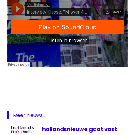
4daagse
Radio
ezine
Klasse
FM
Meer nieuws...
Nijmegen
hollandsnieuwe gaat vast
Radio