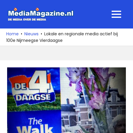
Ga
naar
MediaMagaz
MENU
de
De
inhoud
media
Home
Nieuws
Lokale en regionale media actief bij
over
100e Nijmeegse Vierdaagse
de
media