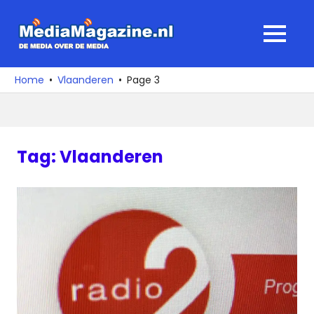
Ga
naar
MediaMagaz
MENU
de
De
inhoud
media
Home
Vlaanderen
Page 3
over
de
media
Tag:
Vlaanderen