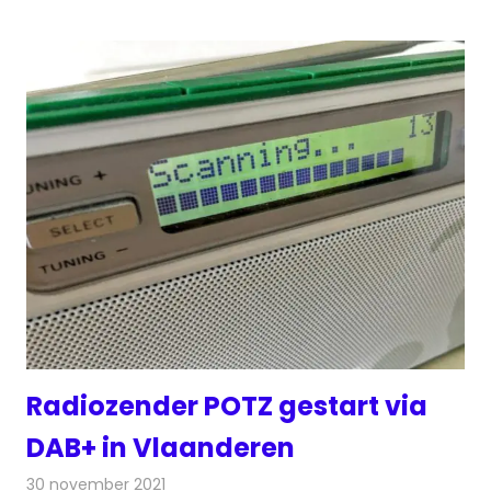
Radiozender POTZ gestart via
DAB+ in Vlaanderen
30 november 2021
Redactie
Radionieuws