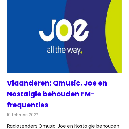
Vlaanderen: Qmusic, Joe en
Nostalgie behouden FM-
frequenties
10 februari 2022
Redactie
Radionieuws
Radiozenders Qmusic, Joe en Nostalgie behouden