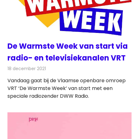
De Warmste Week van start via
radio- en televisiekanalen VRT
18 december 2021
Redactie
Radionieuws
Vandaag gaat bij de Vlaamse openbare omroep
VRT ‘De Warmste Week’ van start met een
speciale radiozender DWW Radio.