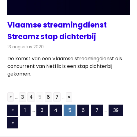
Vlaamse streamingdienst
Streamz stap dichterbij
13 augustus 2020
Redactie
Televisienieuws
De komst van een Vlaamse streamingdienst als
concurrent van Netflix is een stap dichterbij
gekomen.
«
...
3
4
5
6
7
...
»
Berichten
Vorige
«
1
…
3
4
5
6
7
…
39
berichten
paginering
Volgende
»
berichten