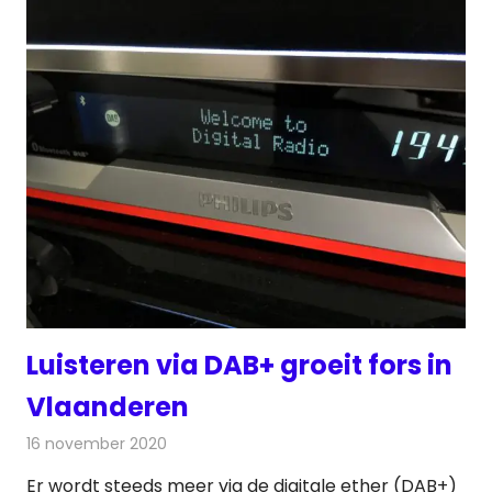
Luisteren via DAB+ groeit fors in
Vlaanderen
16 november 2020
Redactie
Radionieuws
Er wordt steeds meer via de digitale ether (DAB+)