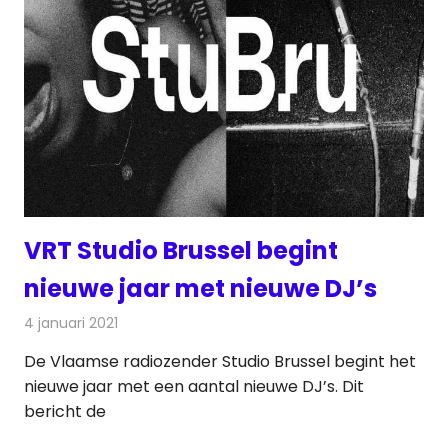
VRT Studio Brussel begint
nieuwe jaar met nieuwe DJ’s
4 januari 2021
Redactie
Radionieuws
De Vlaamse radiozender Studio Brussel begint het
nieuwe jaar met een aantal nieuwe DJ’s. Dit
bericht de