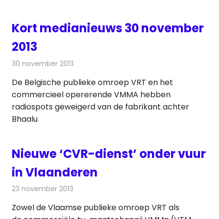
Kort medianieuws 30 november
2013
30 november 2013
Redactie
Andere media over de media
De Belgische publieke omroep VRT en het
commercieel opererende VMMA hebben
radiospots geweigerd van de fabrikant achter
Bhaalu
Nieuwe ‘CVR-dienst’ onder vuur
in Vlaanderen
23 november 2013
Redactie
Televisienieuws
Zowel de Vlaamse publieke omroep VRT als