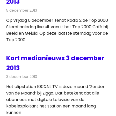
2013
5 december 2013
Redactie
Andere media over de media
Op vrijdag 6 december zendt Radio 2 de Top 2000
Stemfinaledag live uit vanuit het Top 2000 Café bij
Beeld en Geluid. Op deze laatste stemdag voor de
Top 2000
Kort medianieuws 3 december
2013
3 december 2013
Redactie
Andere media over de media
Het clipstation 100%NL TV is deze maand ‘Zender
van de Maand’ bij Ziggo. Dat betekent dat alle
abonnees met digitale televisie van de
kabelexploitant het station een maand lang
kunnen