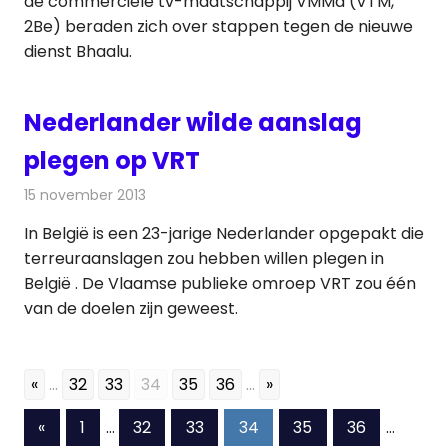
de commerciële tv-maatschappij VMMa (VTM,
2Be) beraden zich over stappen tegen de nieuwe
dienst Bhaalu.
Nederlander wilde aanslag
plegen op VRT
15 november 2013
Redactie
Televisienieuws
In België is een 23-jarige Nederlander opgepakt die
terreuraanslagen zou hebben willen plegen in
België . De Vlaamse publieke omroep VRT zou één
van de doelen zijn geweest.
«
...
32
33
34
35
36
...
»
Berichten
Vorige
«
1
…
32
33
34
35
36
…