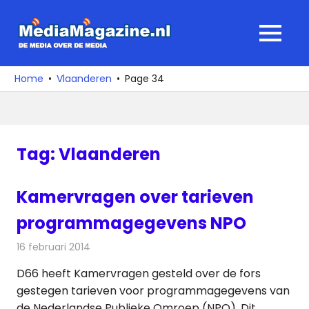
Ga
naar
MediaMagaz
MENU
de
De
inhoud
media
Home
Vlaanderen
Page 34
over
de
media
Tag:
Vlaanderen
Kamervragen over tarieven
programmagegevens NPO
16 februari 2014
Redactie
Televisienieuws
D66 heeft Kamervragen gesteld over de fors
gestegen tarieven voor programmagegevens van
de Nederlandse Publieke Omroep (NPO). Dit