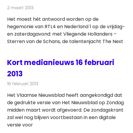
2 maart 2013
Redactie
Andere media over de media
Het moest hét antwoord worden op de
hegemonie van RTL4 en Nederland 1 op de vrijdag-
en zaterdagavond: met Vliegende Hollanders –
Sterren van de Schans, de talentenjacht The Next
Kort medianieuws 16 februari
2013
16 februari 2013
Redactie
Andere media over de media
Het Vlaamse Nieuwsblad heeft aangekondigd dat
de gedrukte versie van Het Nieuwsblad op Zondag
midden maart wordt afgevoerd. De zondagskrant
zal wel nog blijven voortbestaan in een digitale
versie voor