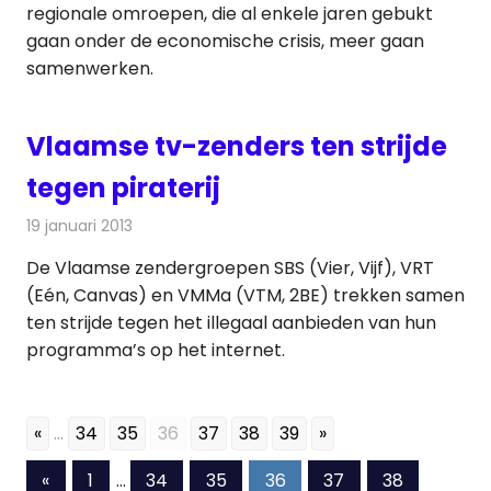
regionale omroepen, die al enkele jaren gebukt
gaan onder de economische crisis, meer gaan
samenwerken.
Vlaamse tv-zenders ten strijde
tegen piraterij
19 januari 2013
Redactie
Televisienieuws
De Vlaamse zendergroepen SBS (Vier, Vijf), VRT
(Eén, Canvas) en VMMa (VTM, 2BE) trekken samen
ten strijde tegen het illegaal aanbieden van hun
programma’s op het internet.
«
...
34
35
36
37
38
39
»
Berichten
Vorige
«
1
…
34
35
36
37
38