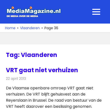
Ga
naar
MediaMagaz
MENU
de
De
inhoud
media
Home
Vlaanderen
Page 36
over
de
media
Tag:
Vlaanderen
VRT gaat niet verhuizen
22 april 2013
Redactie
Televisienieuws
De Vlaamse openbare omroep VRT gaat niet
verhuizen. De VRT blijft gehuisvest aan de
Reyerslaan in Brussel. De raad van bestuur van de
VRT heeft daarover een beslissing genomen.