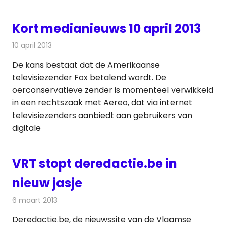
Kort medianieuws 10 april 2013
10 april 2013
Redactie
Andere media over de media
De kans bestaat dat de Amerikaanse
televisiezender Fox betalend wordt. De
oerconservatieve zender is momenteel verwikkeld
in een rechtszaak met Aereo, dat via internet
televisiezenders aanbiedt aan gebruikers van
digitale
VRT stopt deredactie.be in
nieuw jasje
6 maart 2013
Redactie
Internet
Deredactie.be, de nieuwssite van de Vlaamse