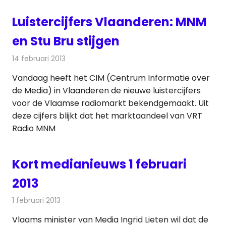
Luistercijfers Vlaanderen: MNM
en Stu Bru stijgen
14 februari 2013
Redactie
Radionieuws
Vandaag heeft het CIM (Centrum Informatie over
de Media) in Vlaanderen de nieuwe luistercijfers
voor de Vlaamse radiomarkt bekendgemaakt. Uit
deze cijfers blijkt dat het marktaandeel van VRT
Radio MNM
Kort medianieuws 1 februari
2013
1 februari 2013
Redactie
Andere media over de media
Vlaams minister van Media Ingrid Lieten wil dat de