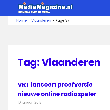
Ga
MediaMa
naar
de
De
Home
Vlaanderen
Page 37
media
inhoud
over
de
media
Tag:
Vlaanderen
VRT lanceert proefversie
nieuwe online radiospeler
16 januari 2013
Redactie
Internet