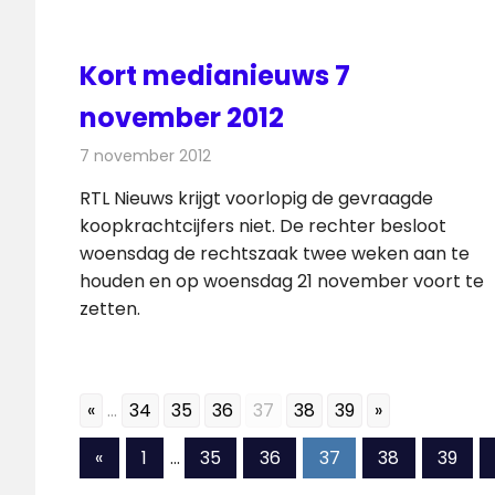
Kort medianieuws 7
november 2012
7 november 2012
Redactie
Andere media over de media
RTL Nieuws krijgt voorlopig de gevraagde
koopkrachtcijfers niet. De rechter besloot
woensdag de rechtszaak twee weken aan te
houden en op woensdag 21 november voort te
zetten.
«
...
34
35
36
37
38
39
»
Berichten
Vorige
«
1
…
35
36
37
38
39
berichten