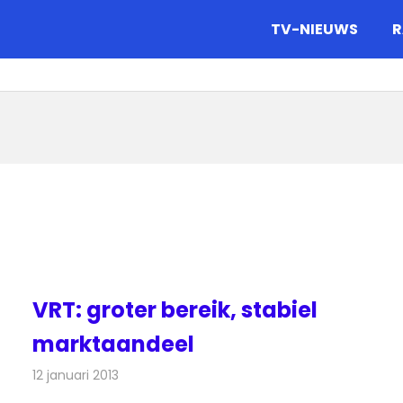
gazine.
TV-NIEUWS
R
VRT: groter bereik, stabiel
marktaandeel
12 januari 2013
Redactie
Televisienieuws