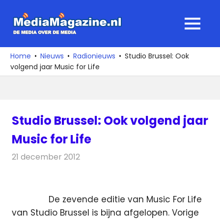
Ga
naar
MediaMagaz
MENU
de
De
inhoud
media
Home
Nieuws
Radionieuws
Studio Brussel: Ook
over
volgend jaar Music for Life
de
media
Studio Brussel: Ook volgend jaar
Music for Life
21 december 2012
Redactie
Radionieuws
De zevende editie van Music For Life
van Studio Brussel is bijna afgelopen. Vorige