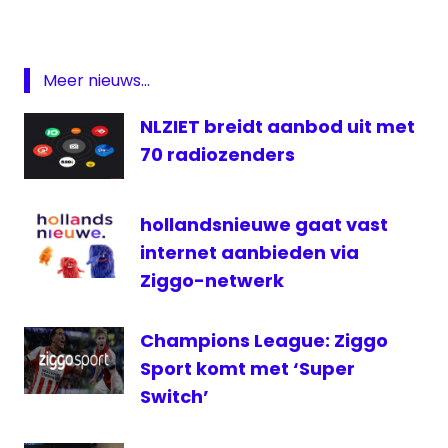
Music
for
Life
Meer nieuws...
Radio
NLZIET breidt aanbod uit met
Studio
Brussel
70 radiozenders
televisie
Vlaanderen
hollandsnieuwe gaat vast
internet aanbieden via
Ziggo-netwerk
Champions League: Ziggo
Sport komt met ‘Super
Switch’