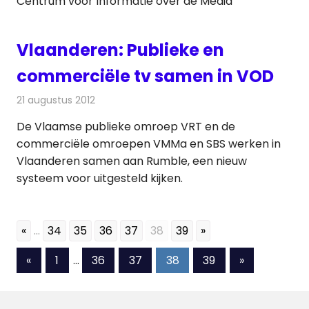
Centrum voor Informatie over de Media
Vlaanderen: Publieke en
commerciële tv samen in VOD
21 augustus 2012
Redactie
Televisienieuws
De Vlaamse publieke omroep VRT en de
commerciële omroepen VMMa en SBS werken in
Vlaanderen samen aan Rumble, een nieuw
systeem voor uitgesteld kijken.
«
...
34
35
36
37
38
39
»
Berichten
Vorige
Volgende
«
1
…
36
37
38
39
»
berichten
berichten
paginering