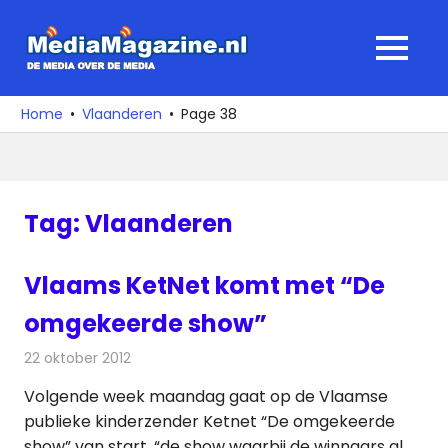
Ga
naar
MediaMagaz
MENU
de
De
inhoud
media
Home
Vlaanderen
Page 38
over
de
media
Tag:
Vlaanderen
Vlaams KetNet komt met “De
omgekeerde show”
22 oktober 2012
Redactie
Televisienieuws
Volgende week maandag gaat op de Vlaamse
publieke kinderzender Ketnet “De omgekeerde
show” van start, “de show waarbij de winnaars al