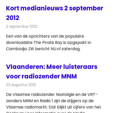
Kort medianieuws 2 september
2012
2 september 2012
Redactie
Andere media over de media
Een van de oprichters van de populaire
downloadsite The Pirate Bay is opgepakt in
Cambodja. Dit bericht NU.nl zaterdag.
Vlaanderen: Meer luisteraars
voor radiozender MNM
23 augustus 2012
Redactie
Radionieuws
De Vlaamse radiozender Nostalgie en de VRT-
zenders MNM en Radio 1 zijn de stijgers op de
Vlaamse radiomarkt. Dat blijkt uit cijfers van het