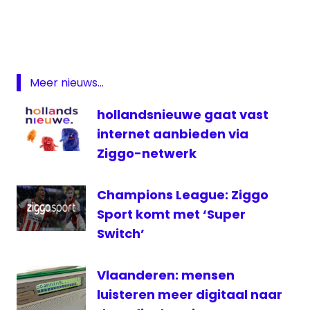
KetNet
Op12
televisie
Meer nieuws...
Vlaanderen
VRT
hollandsnieuwe gaat vast
internet aanbieden via
Ziggo-netwerk
Champions League: Ziggo
Sport komt met ‘Super
Switch’
Vlaanderen: mensen
luisteren meer digitaal naar