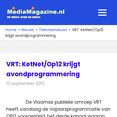
Ga
naar
MediaMagaz
MENU
de
De
inhoud
media
Home
Nieuws
Televisienieuws
VRT: KetNet/Op12
over
krijgt avondprogrammering
de
media
VRT: KetNet/Op12 krijgt
avondprogrammering
10 september 2012
Redactie
Televisienieuws
De Vlaamse publieke omroep VRT
heeft vandaag de najaarsprogrammatie van
OP12 voorgesteld, het derde kanaal waarop