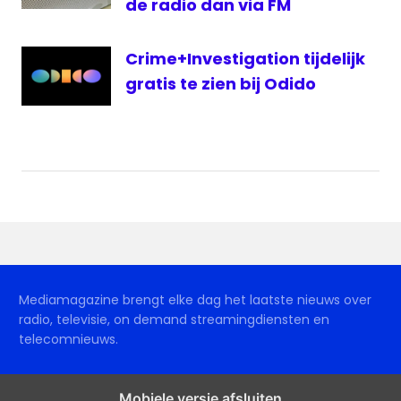
de radio dan via FM
Crime+Investigation tijdelijk
gratis te zien bij Odido
Mediamagazine brengt elke dag het laatste nieuws over
radio, televisie, on demand streamingdiensten en
telecomnieuws.
Mobiele versie afsluiten