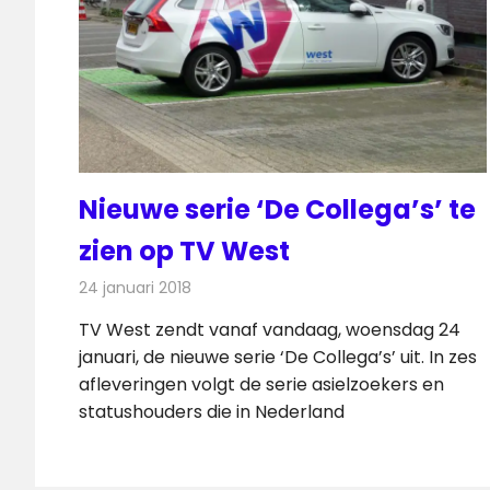
Nieuwe serie ‘De Collega’s’ te
zien op TV West
24 januari 2018
Redactie
Nieuws
,
Televisienieuws
TV West zendt vanaf vandaag, woensdag 24
januari, de nieuwe serie ‘De Collega’s’ uit. In zes
afleveringen volgt de serie asielzoekers en
statushouders die in Nederland