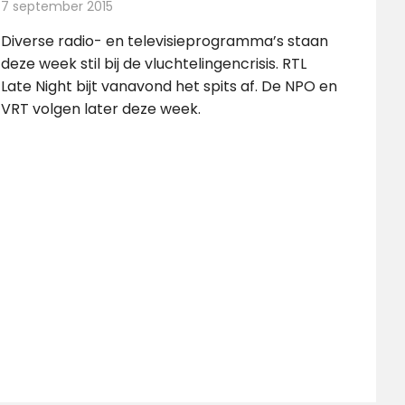
7 september 2015
Redactie
Nieuws
,
Radionieuws
,
Televisienieuws
Diverse radio- en televisieprogramma’s staan
deze week stil bij de vluchtelingencrisis. RTL
Late Night bijt vanavond het spits af. De NPO en
VRT volgen later deze week.