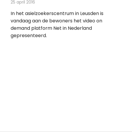
25 april 2016
Redactie
Nieuws
,
Televisienieuws
In het asielzoekerscentrum in Leusden is
vandaag aan de bewoners het video on
demand platform Net in Nederland
gepresenteerd.