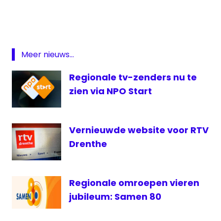
Omroep
West
regionale
omroep
Meer nieuws...
TV
West
Regionale tv-zenders nu te
vluchtelingen
zien via NPO Start
Zuid-
Holland
Vernieuwde website voor RTV
Drenthe
Regionale omroepen vieren
jubileum: Samen 80