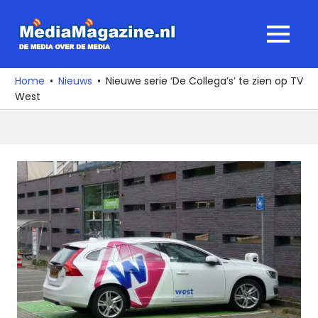
Ga
naar
MediaMagaz
MENU
de
De
inhoud
media
Home
Nieuws
Nieuwe serie ‘De Collega’s’ te zien op TV
over
West
de
media