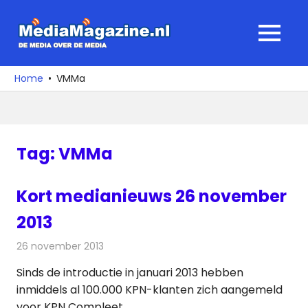
Ga
naar
MediaMagaz
MENU
de
De
inhoud
media
Home
VMMa
over
de
media
Tag:
VMMa
Kort medianieuws 26 november
2013
26 november 2013
Redactie
Andere media over de media
Sinds de introductie in januari 2013 hebben
inmiddels al 100.000 KPN-klanten zich aangemeld
voor KPN Compleet.