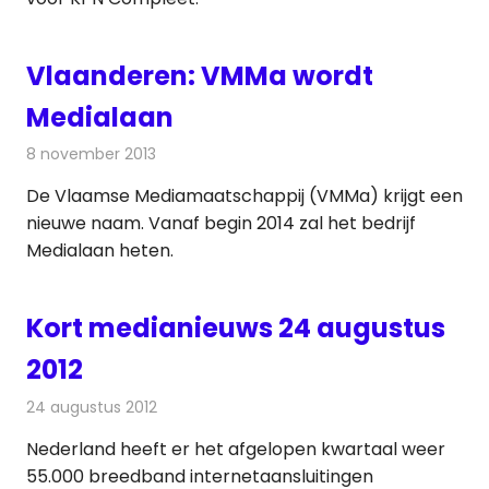
Vlaanderen: VMMa wordt
Medialaan
8 november 2013
Redactie
Televisienieuws
De Vlaamse Mediamaatschappij (VMMa) krijgt een
nieuwe naam. Vanaf begin 2014 zal het bedrijf
Medialaan heten.
Kort medianieuws 24 augustus
2012
24 augustus 2012
Redactie
Andere media over de media
Nederland heeft er het afgelopen kwartaal weer
55.000 breedband internetaansluitingen