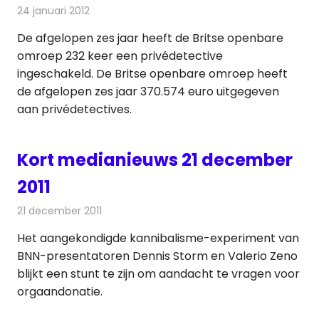
24 januari 2012
Redactie
Andere media over de media
De afgelopen zes jaar heeft de Britse openbare
omroep 232 keer een privédetective
ingeschakeld. De Britse openbare omroep heeft
de afgelopen zes jaar 370.574 euro uitgegeven
aan privédetectives.
Kort medianieuws 21 december
2011
21 december 2011
Redactie
Andere media over de media
Het aangekondigde kannibalisme-experiment van
BNN-presentatoren Dennis Storm en Valerio Zeno
blijkt een stunt te zijn om aandacht te vragen voor
orgaandonatie.