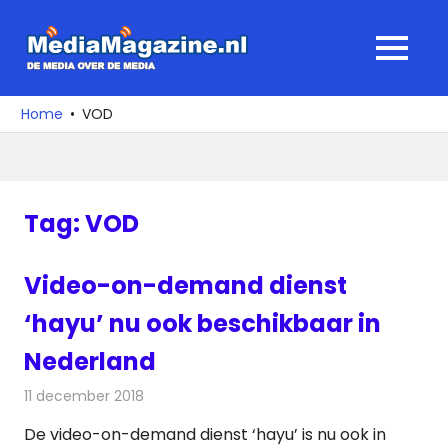
Ga
naar
MediaMagaz
MENU
de
De
inhoud
media
Home
VOD
over
de
media
Tag:
VOD
Video-on-demand dienst
‘hayu’ nu ook beschikbaar in
Nederland
11 december 2018
Redactie
Televisienieuws
De video-on-demand dienst ‘hayu’ is nu ook in