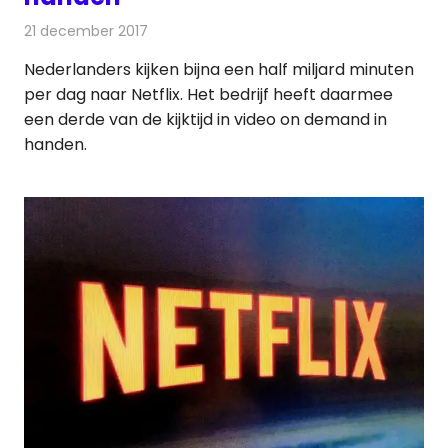
21 december 2017
Redactie
Nieuws
,
Televisienieuws
Nederlanders kijken bijna een half miljard minuten
per dag naar Netflix. Het bedrijf heeft daarmee
een derde van de kijktijd in video on demand in
handen.