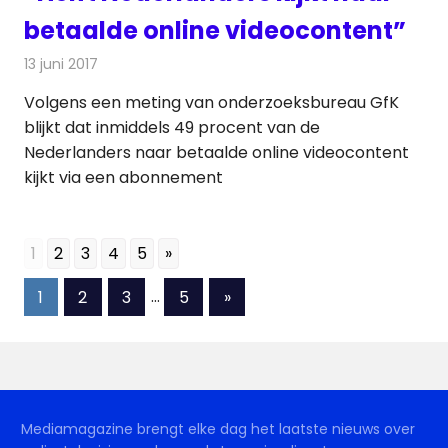
betaalde online videocontent”
13 juni 2017
Redactie
Nieuws
,
Televisienieuws
Volgens een meting van onderzoeksbureau GfK
blijkt dat inmiddels 49 procent van de
Nederlanders naar betaalde online videocontent
kijkt via een abonnement
1
2
3
4
5
»
Berichten
Volgende
1
2
3
…
5
»
berichten
paginering
Mediamagazine brengt elke dag het laatste nieuws over