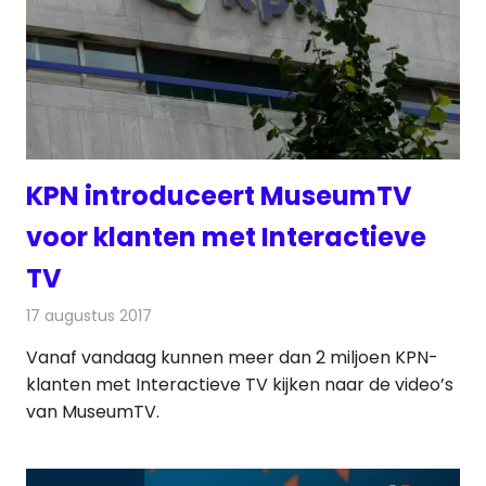
KPN introduceert MuseumTV
voor klanten met Interactieve
TV
17 augustus 2017
Redactie
Nieuws
,
Televisienieuws
Vanaf vandaag kunnen meer dan 2 miljoen KPN-
klanten met Interactieve TV kijken naar de video’s
van MuseumTV.