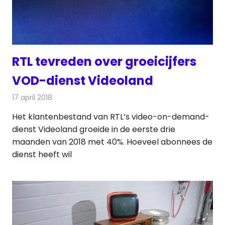
RTL tevreden over groeicijfers
VOD-dienst Videoland
17 april 2018
Redactie
Nieuws
,
Televisienieuws
Het klantenbestand van RTL’s video-on-demand-
dienst Videoland groeide in de eerste drie
maanden van 2018 met 40%. Hoeveel abonnees de
dienst heeft wil