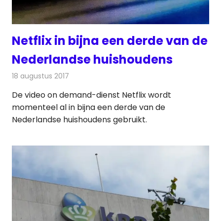
Netflix in bijna een derde van de
Nederlandse huishoudens
18 augustus 2017
Redactie
Nieuws
,
Televisienieuws
De video on demand-dienst Netflix wordt
momenteel al in bijna een derde van de
Nederlandse huishoudens gebruikt.