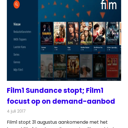
Film1 Sundance stopt; Film1
focust op on demand-aanbod
4 juli 2017
Redactie
Nieuws
,
Televisienieuws
Film1 stopt 31 augustus aankomende met het