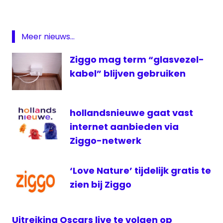
storing
Storing
Ziggo
Meer nieuws...
televisie
Ziggo mag term “glasvezel-
VOD
kabel” blijven gebruiken
website
ziggo
Ziggo
hollandsnieuwe gaat vast
storing
internet aanbieden via
Ziggo-netwerk
‘Love Nature’ tijdelijk gratis te
zien bij Ziggo
Uitreiking Oscars live te volgen op