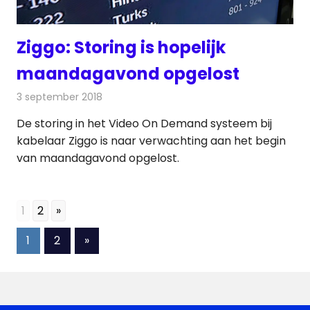
Ziggo: Storing is hopelijk
maandagavond opgelost
3 september 2018
Redactie
Televisienieuws
De storing in het Video On Demand systeem bij
kabelaar Ziggo is naar verwachting aan het begin
van maandagavond opgelost.
1
2
»
Berichten
Volgende
1
2
»
berichten
paginering