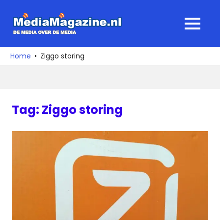
Ga
naar
MediaMagaz
MENU
de
De
inhoud
media
Home
Ziggo storing
over
de
media
Tag:
Ziggo storing