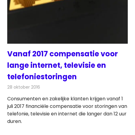
Vanaf 2017 compensatie voor
lange internet, televisie en
telefoniestoringen
28 oktober 2016
Redactie
Internet
,
Nieuws
,
Telecom
,
Televisienieuws
Consumenten en zakelijke klanten krijgen vanaf 1
juli 2017 financiële compensatie voor storingen van
telefonie, televisie en internet die langer dan 12 uur
duren.