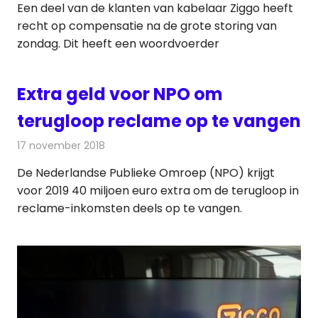
Een deel van de klanten van kabelaar Ziggo heeft
recht op compensatie na de grote storing van
zondag. Dit heeft een woordvoerder
Extra geld voor NPO om
terugloop reclame op te vangen
17 november 2018
Redactie
Televisienieuws
De Nederlandse Publieke Omroep (NPO) krijgt
voor 2019 40 miljoen euro extra om de terugloop in
reclame-inkomsten deels op te vangen.