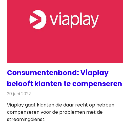
Consumentenbond: Viaplay
belooft klanten te compenseren
20 juni 2022
Redactie
On-demand
Viaplay gaat klanten die daar recht op hebben
compenseren voor de problemen met de
streamingdienst.