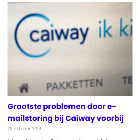
Grootste problemen door e-
mailstoring bij Caiway voorbij
23 oktober 2016
Redactie
Internet
,
Nieuws
,
Telecom