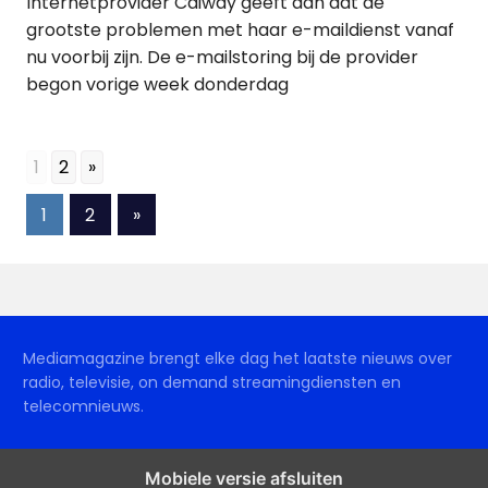
Internetprovider Caiway geeft aan dat de
grootste problemen met haar e-maildienst vanaf
nu voorbij zijn. De e-mailstoring bij de provider
begon vorige week donderdag
1
2
»
Berichten
Volgende
1
2
»
berichten
paginering
Mediamagazine brengt elke dag het laatste nieuws over
radio, televisie, on demand streamingdiensten en
telecomnieuws.
Mobiele versie afsluiten