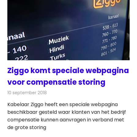
Ziggo komt speciale webpagina
voor compensatie storing
10 september 2018
Redactie
Televisienieuws
Kabelaar Ziggo heeft een speciale webpagina
beschikbaar gesteld waar klanten van het bedrijf
compensatie kunnen aanvragen in verband met
de grote storing