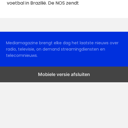
voetbal in Brazilië. De NOS zendt
Mediamagazine brengt elke dag het laatste nieuws over
radio, televisie, on demand streamingdiensten en
telecomnieuws.
Mobiele versie afsluiten