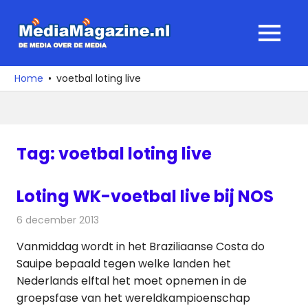
Ga
naar
MediaMagaz
MENU
de
De
inhoud
media
Home
voetbal loting live
over
de
media
Tag:
voetbal loting live
Loting WK-voetbal live bij NOS
6 december 2013
Redactie
Televisienieuws
Vanmiddag wordt in het Braziliaanse Costa do
Sauipe bepaald tegen welke landen het
Nederlands elftal het moet opnemen in de
groepsfase van het wereldkampioenschap