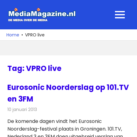
Ga
naar
MediaMagaz
MENU
de
De
inhoud
media
Home
VPRO live
over
de
media
Tag:
VPRO live
Eurosonic Noorderslag op 101.TV
en 3FM
10 januari 2013
Redactie
Televisienieuws
De komende dagen vindt het Eurosonic
Noorderslag-festival plaats in Groningen. 101.TV,
Nederland 3 en 3FM doen uitgebreid verslag van