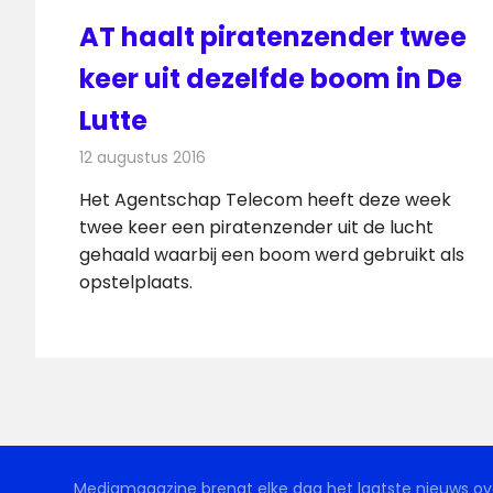
AT haalt piratenzender twee
keer uit dezelfde boom in De
Lutte
12 augustus 2016
Redactie
Nieuws
,
Radionieuws
Het Agentschap Telecom heeft deze week
twee keer een piratenzender uit de lucht
gehaald waarbij een boom werd gebruikt als
opstelplaats.
Mediamagazine brengt elke dag het laatste nieuws ove