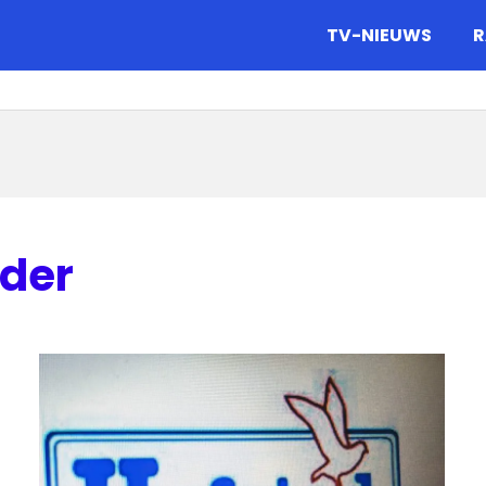
gazine.
TV-NIEUWS
R
nder