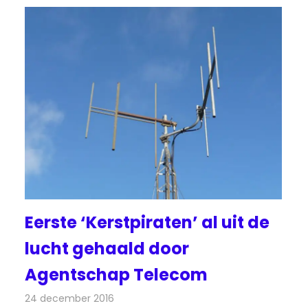
Eerste ‘Kerstpiraten’ al uit de
lucht gehaald door
Agentschap Telecom
24 december 2016
Redactie
Nieuws
,
Radionieuws