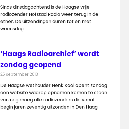
Sinds dinsdagochtend is de Haagse vrije
radiozender Hofstad Radio weer terug in de
ether. De uitzendingen duren tot en met
woensdag.
‘Haags Radioarchief’ wordt
zondag geopend
25 september 2013
Redactie
Radionieuws
De Haagse wethouder Henk Kool opent zondag
een website waarop opnamen komen te staan
van nagenoeg alle radiozenders die vanaf
begin jaren zeventig uitzonden in Den Haag.