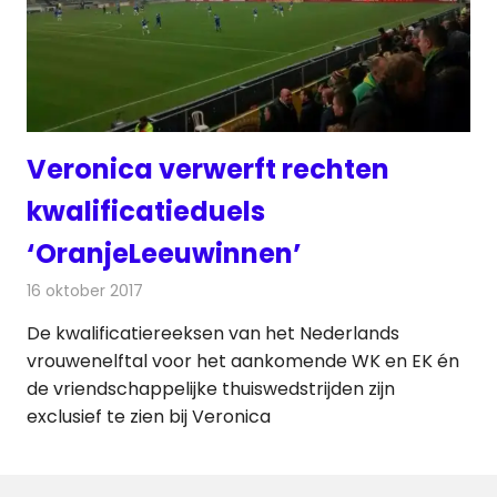
Veronica verwerft rechten
kwalificatieduels
‘OranjeLeeuwinnen’
16 oktober 2017
Redactie
Nieuws
,
Televisienieuws
De kwalificatiereeksen van het Nederlands
vrouwenelftal voor het aankomende WK en EK én
de vriendschappelijke thuiswedstrijden zijn
exclusief te zien bij Veronica