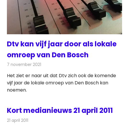
Dtv kan vijf jaar door als lokale
omroep van Den Bosch
7 november 2021
Redactie
Radionieuws
Het ziet er naar uit dat Dtv zich ook de komende
vijf jaar de lokale omroep van Den Bosch kan
noemen.
Kort medianieuws 21 april 2011
21 april 2011
Redactie
Andere media over de media