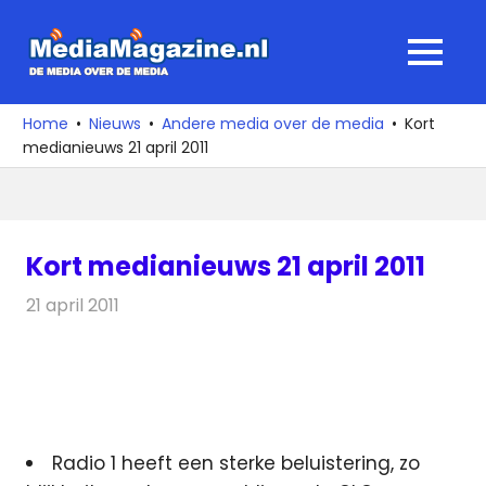
Ga
naar
MediaMagaz
MENU
de
De
inhoud
media
Home
Nieuws
Andere media over de media
Kort
over
medianieuws 21 april 2011
de
media
Kort medianieuws 21 april 2011
21 april 2011
Redactie
Andere media over de media
Radio 1 heeft een sterke beluistering, zo