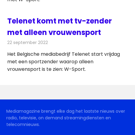
Telenet komt met tv-zender
met alleen vrouwensport
22 september 2022
Redactie
Televisienieuws
Het Belgische mediabedrijf Telenet start vrijdag
met een sportzender waarop alleen
vrouwensport is te zien: W-Sport.
Mediamagazine brengt elke dag het laatste nieuws over
radio, televisie, on demand streamingdiensten en
telecomnieuws.