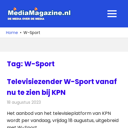
Ga
naar
MediaMagaz
MENU
de
De
inhoud
media
Home
W-Sport
over
de
media
Tag:
W-Sport
Televisiezender W-Sport vanaf
nu te zien bij KPN
18 augustus 2023
Redactie
Televisienieuws
Het aanbod van het televisieplatform van KPN
wordt per vandaag, vrijdag 18 augustus, uitgebreid
met W-Sport.