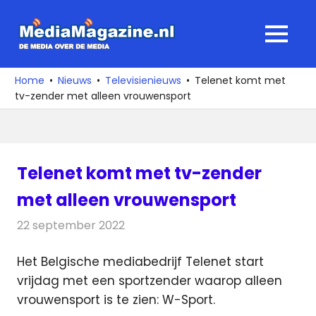
Ga
naar
MediaMagaz
MENU
de
De
inhoud
media
Home
Nieuws
Televisienieuws
Telenet komt met
over
tv-zender met alleen vrouwensport
de
media
Telenet komt met tv-zender
met alleen vrouwensport
22 september 2022
Redactie
Televisienieuws
Het Belgische mediabedrijf Telenet start
vrijdag met een sportzender waarop alleen
vrouwensport is te zien: W-Sport.