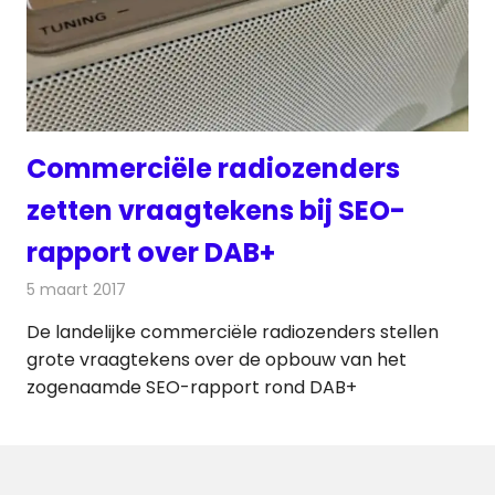
Commerciële radiozenders
zetten vraagtekens bij SEO-
rapport over DAB+
5 maart 2017
Redactie
Nieuws
,
Radionieuws
De landelijke commerciële radiozenders stellen
grote vraagtekens over de opbouw van het
zogenaamde SEO-rapport rond DAB+