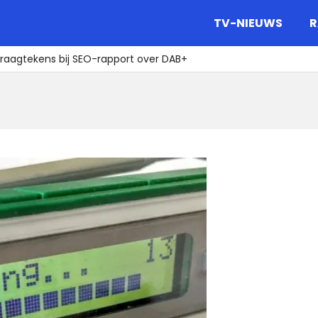
gazine.
TV-NIEUWS
R
raagtekens bij SEO-rapport over DAB+