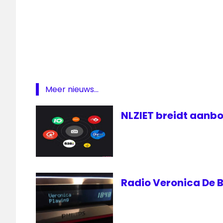
DAB
digitale
radio
freqeunties
overheid
Radio
Meer nieuws...
SEO
NLZIET breidt aanbo
VCR
waarde
waardebepalen
Radio Veronica De B