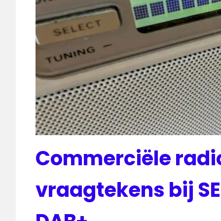
Commerciële radi
vraagtekens bij S