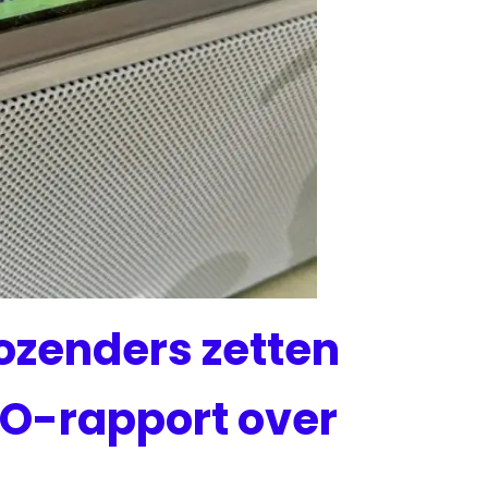
ozenders zetten
EO-rapport over