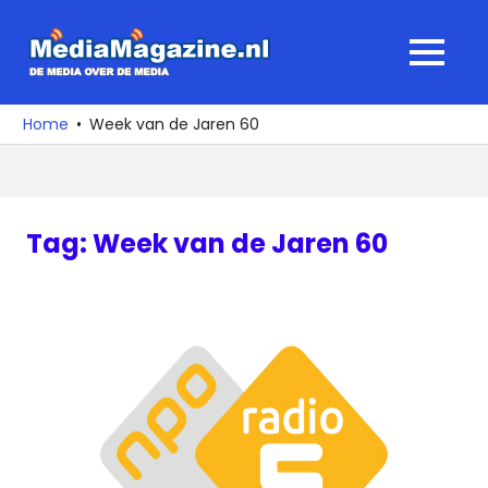
Ga
naar
MediaMagaz
MENU
de
De
inhoud
media
Home
Week van de Jaren 60
over
de
media
Tag:
Week van de Jaren 60