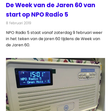
De Week van de Jaren 60 van
start op NPO Radio 5
8 februari 2019
Redactie
Radionieuws
NPO Radio 5 staat vanaf zaterdag 9 februari weer
in het teken van de jaren 60 tijdens de Week van
de Jaren 60.