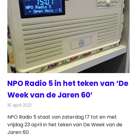
NPO Radio 5 in het teken van ‘De
Week van de Jaren 60’
16 april 2021
Redactie
Radionieuws
NPO Radio 5 staat van zaterdag 17 tot en met
vrijdag 23 april in het teken van De Week van de
Jaren 60.