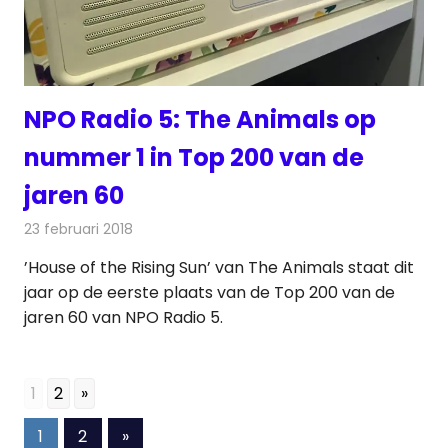
NPO Radio 5: The Animals op
nummer 1 in Top 200 van de
jaren 60
23 februari 2018
Redactie
Nieuws
,
Radionieuws
’House of the Rising Sun’ van The Animals staat dit
jaar op de eerste plaats van de Top 200 van de
jaren 60 van NPO Radio 5.
1
2
»
Berichten
Volgende
1
2
»