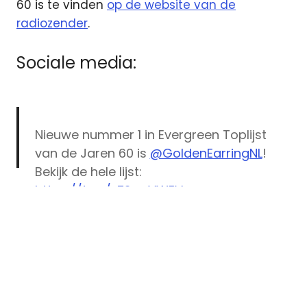
60 is te vinden
op de website van de
radiozender
.
Sociale media:
Nieuwe nummer 1 in Evergreen Toplijst
van de Jaren 60 is
@GoldenEarringNL
!
Bekijk de hele lijst:
https://t.co/zZ2apVWEVz
pic.twitter.com/iYj8XSavvK
— NPO Radio 5 (@NPORadio5)
April 22,
2021
Evergreen
Toplijst