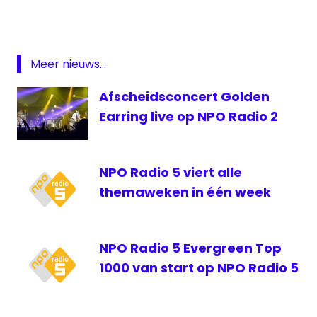
Golden
Earring
NPO
Meer nieuws...
Radio
5
Afscheidsconcert Golden
Radio
Earring live op NPO Radio 2
5
Week
van
NPO Radio 5 viert alle
de
Jaren
themaweken in één week
60
NPO Radio 5 Evergreen Top
1000 van start op NPO Radio 5