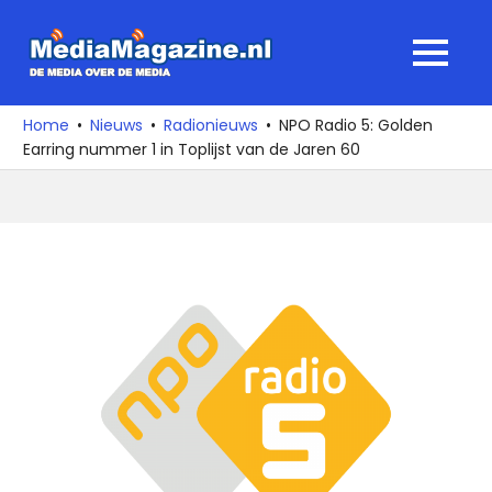
Ga
naar
MediaMagaz
MENU
de
De
inhoud
media
Home
Nieuws
Radionieuws
NPO Radio 5: Golden
over
Earring nummer 1 in Toplijst van de Jaren 60
de
media