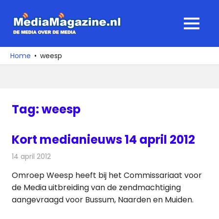
Ga
naar
MediaMagaz
MENU
de
De
inhoud
media
Home
weesp
over
de
media
Tag:
weesp
Kort medianieuws 14 april 2012
14 april 2012
Redactie
Andere media over de media
Omroep Weesp heeft bij het Commissariaat voor
de Media uitbreiding van de zendmachtiging
aangevraagd voor Bussum, Naarden en Muiden.