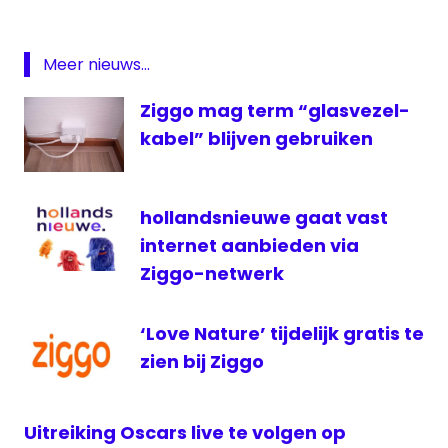
lokale
omroep
RTV
Meer nieuws...
Drenthe
Ziggo mag term “glasvezel-
VTM
kabel” blijven gebruiken
weesp
ziggo
hollandsnieuwe gaat vast
internet aanbieden via
Ziggo-netwerk
‘Love Nature’ tijdelijk gratis te
zien bij Ziggo
Uitreiking Oscars live te volgen op