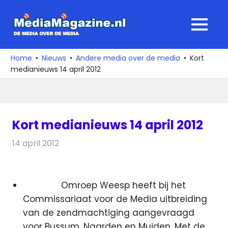
Ga
naar
MediaMagaz
MENU
de
De
inhoud
media
Home
Nieuws
Andere media over de media
Kort
over
medianieuws 14 april 2012
de
media
Kort medianieuws 14 april 2012
14 april 2012
Redactie
Andere media over de media
Omroep Weesp heeft bij het
Commissariaat voor de Media uitbreiding
van de zendmachtiging aangevraagd
voor Bussum, Naarden en Muiden.
Met de