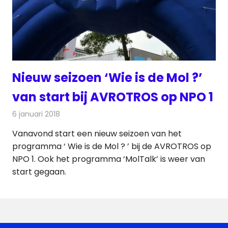
Nieuw seizoen ‘Wie is de Mol ?’
van start bij AVROTROS op NPO 1
6 januari 2018
Redactie
Nieuws
,
Televisienieuws
Vanavond start een nieuw seizoen van het
programma ‘ Wie is de Mol ? ’ bij de AVROTROS op
NPO 1. Ook het programma ‘MolTalk’ is weer van
start gegaan.