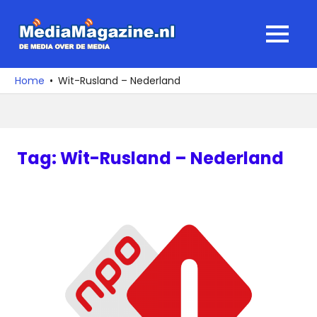
Ga
naar
MediaMagaz
MENU
de
De
inhoud
media
Home
Wit-Rusland – Nederland
over
de
media
Tag:
Wit-Rusland – Nederland