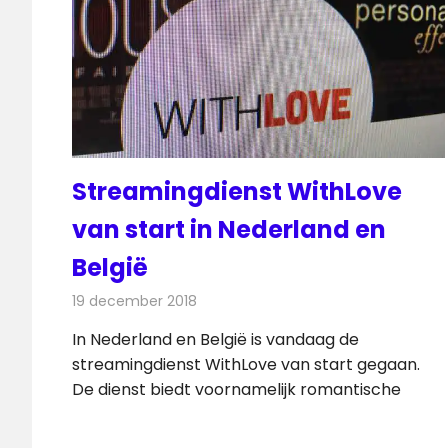
Streamingdienst WithLove
van start in Nederland en
België
19 december 2018
Redactie
Televisienieuws
In Nederland en België is vandaag de
streamingdienst WithLove van start gegaan.
De dienst biedt voornamelijk romantische