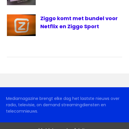
Ziggo komt met bundel voor
Netflix en Ziggo Sport
Mediamagazine brengt elke dag het laatste nieuws over
radio, televisie, on demand streamingdiensten en
telecomnieuws.