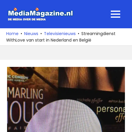
Ga
naar
MediaMagaz
MENU
de
De
inhoud
media
Home
Nieuws
Televisienieuws
Streamingdienst
over
WithLove van start in Nederland en België
de
media