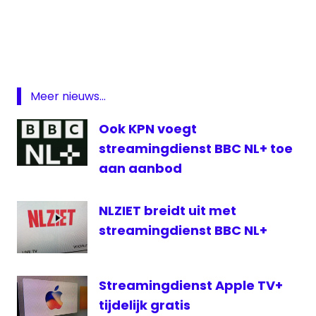
Comedy
hayu
Netflix
On
Demand
Meer nieuws...
romantische
Ook KPN voegt
films
streamingdienst BBC NL+ toe
Streamingdienst
aan aanbod
WithLove
NLZIET breidt uit met
streamingdienst BBC NL+
Streamingdienst Apple TV+
tijdelijk gratis