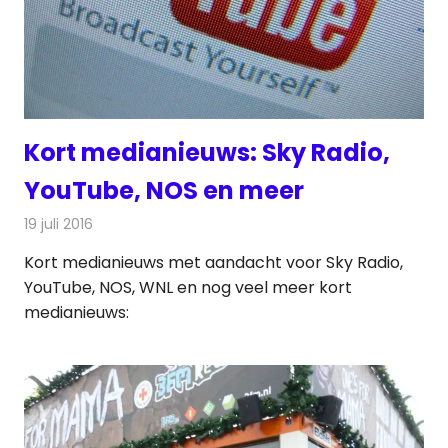
Kort medianieuws: Sky Radio,
YouTube, NOS en meer
19 juli 2016
Redactie
Andere media over de media
,
Nieuws
Kort medianieuws met aandacht voor Sky Radio,
YouTube, NOS, WNL en nog veel meer kort
medianieuws: