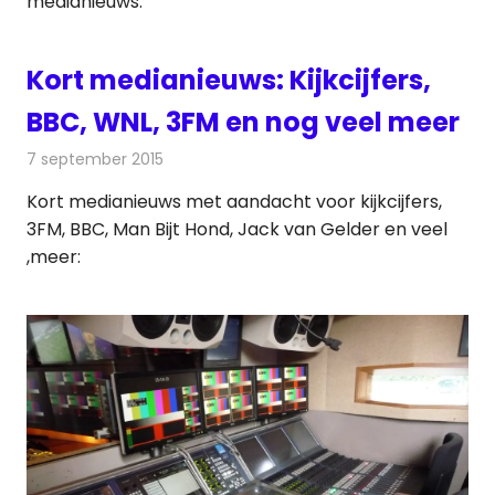
medianieuws:
Kort medianieuws: Kijkcijfers,
BBC, WNL, 3FM en nog veel meer
7 september 2015
Redactie
Andere media over de media
,
Nieuws
Kort medianieuws met aandacht voor kijkcijfers,
3FM, BBC, Man Bijt Hond, Jack van Gelder en veel
,meer: