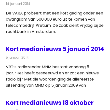
14 januari 2014
Redactie
Andere media over de media
De VARA probeert met een kort geding onder een
dwangsom van 500.000 euro uit te komen van
telecombedrijf Pretium. De zaak dient vrijdag bij de
rechtbank in Amsterdam.
Kort medianieuws 5 januari 2014
5 januari 2014
Redactie
Andere media over de media
VRT’s radiozender MNM bestaat vandaag 5
jaar. “Het heeft gesneeuwd en er zat een nieuwe
radio bij.” Met die woorden ging de allereerste
uitzending van MNM op 5 januari 2009 van
Kort medianieuws 18 oktober