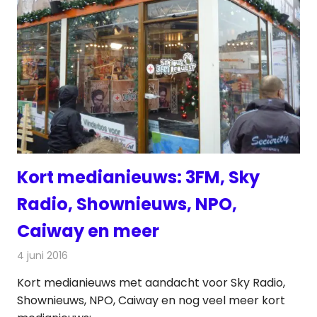
Kort medianieuws: 3FM, Sky
Radio, Shownieuws, NPO,
Caiway en meer
4 juni 2016
Redactie
Andere media over de media
,
Nieuws
Kort medianieuws met aandacht voor Sky Radio,
Shownieuws, NPO, Caiway en nog veel meer kort