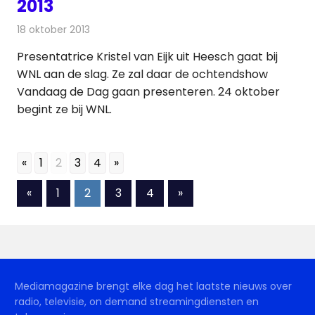
2013
18 oktober 2013
Redactie
Andere media over de media
Presentatrice Kristel van Eijk uit Heesch gaat bij
WNL aan de slag. Ze zal daar de ochtendshow
Vandaag de Dag gaan presenteren. 24 oktober
begint ze bij WNL.
«
1
2
3
4
»
Berichten
Vorige
Volgende
«
1
2
3
4
»
berichten
berichten
paginering
Mediamagazine brengt elke dag het laatste nieuws over
radio, televisie, on demand streamingdiensten en