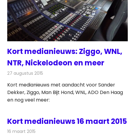
Kort medianieuws: Ziggo, WNL,
NTR, Nickelodeon en meer
27 augustus 2015
Redactie
Andere media over de media
,
Nieuws
Kort medianieuws met aandacht voor Sander
Dekker, Ziggo, Man Bijt Hond, WNL, ADO Den Haag
en nog veel meer:
Kort medianieuws 16 maart 2015
16 maart 2015
Redactie
Andere media over de media