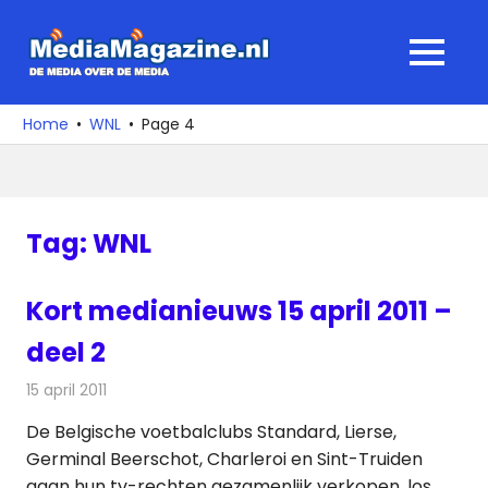
Ga
naar
MediaMagaz
MENU
de
De
inhoud
media
Home
WNL
Page 4
over
de
media
Tag:
WNL
Kort medianieuws 15 april 2011 –
deel 2
15 april 2011
Redactie
Andere media over de media
De Belgische voetbalclubs Standard, Lierse,
Germinal Beerschot, Charleroi en Sint-Truiden
gaan hun tv-rechten gezamenlijk verkopen, los