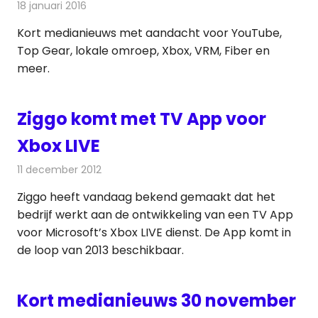
18 januari 2016
Redactie
Andere media over de media
,
Nieuws
Kort medianieuws met aandacht voor YouTube,
Top Gear, lokale omroep, Xbox, VRM, Fiber en
meer.
Ziggo komt met TV App voor
Xbox LIVE
11 december 2012
Redactie
Kabelzaken
Ziggo heeft vandaag bekend gemaakt dat het
bedrijf werkt aan de ontwikkeling van een TV App
voor Microsoft’s Xbox LIVE dienst. De App komt in
de loop van 2013 beschikbaar.
Kort medianieuws 30 november