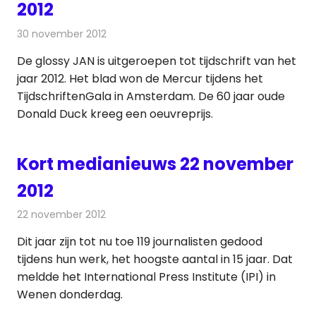
2012
30 november 2012
Redactie
Andere media over de media
De glossy JAN is uitgeroepen tot tijdschrift van het
jaar 2012. Het blad won de Mercur tijdens het
TijdschriftenGala in Amsterdam. De 60 jaar oude
Donald Duck kreeg een oeuvreprijs.
Kort medianieuws 22 november
2012
22 november 2012
Redactie
Andere media over de media
Dit jaar zijn tot nu toe 119 journalisten gedood
tijdens hun werk, het hoogste aantal in 15 jaar. Dat
meldde het International Press Institute (IPI) in
Wenen donderdag.