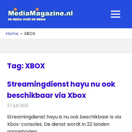
Ga
naar
MediaMagaz
MENU
de
De
inhoud
media
Home
XBOX
over
de
media
Tag:
XBOX
Streamingdienst hayu nu ook
beschikbaar via Xbox
27 juli 2021
Redactie
Televisienieuws
Streamingdienst hayu is nu ook beschikbaar is via
Xbox-consoles. De dienst wordt in 22 landen
aangeboden