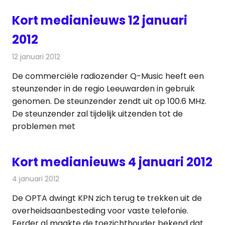
Kort medianieuws 12 januari
2012
12 januari 2012
Redactie
Andere media over de media
De commerciële radiozender Q-Music heeft een
steunzender in de regio Leeuwarden in gebruik
genomen. De steunzender zendt uit op 100.6 MHz.
De steunzender zal tijdelijk uitzenden tot de
problemen met
Kort medianieuws 4 januari 2012
4 januari 2012
Redactie
Andere media over de media
De OPTA dwingt KPN zich terug te trekken uit de
overheidsaanbesteding voor vaste telefonie.
Eerder al maakte de toezichthouder bekend dat