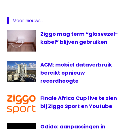
Glasvezel
kijkcijfers
Meer nieuws...
Penthouse
RTV
Ziggo mag term “glasvezel-
ZOo
kabel” blijven gebruiken
Top
Gear
WDR
ACM: mobiel dataverbruik
XBOX
bereikt opnieuw
Youtube
recordhoogte
Zwolle
Finale Africa Cup live te zien
bij Ziggo Sport en Youtube
Odido: aanpassingen in