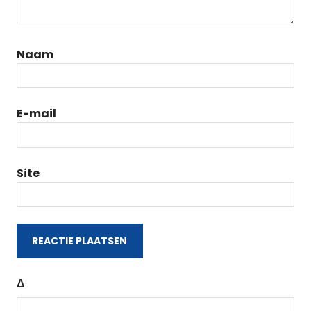
Naam
E-mail
Site
Δ