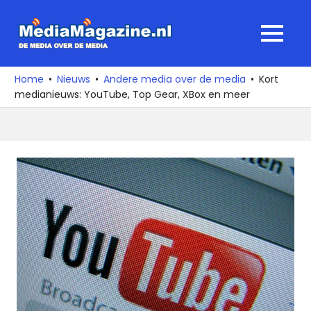
Ga
naar
MediaMagaz
MENU
de
De
inhoud
media
Home
Nieuws
Andere media over de media
Kort
over
medianieuws: YouTube, Top Gear, XBox en meer
de
media