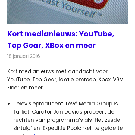
Kort medianieuws: YouTube,
Top Gear, XBox en meer
18 januari 2016
Redactie
Andere media over de media
,
Nieuws
Kort medianieuws met aandacht voor
YouTube, Top Gear, lokale omroep, Xbox, VRM,
Fiber en meer.
Televisieproducent Tévé Media Group is
failliet. Curator Jan Davids probeert de
rechten van programma’s als ‘Het zesde
zintuig’ en ‘Expeditie Poolcirkel’ te gelde te