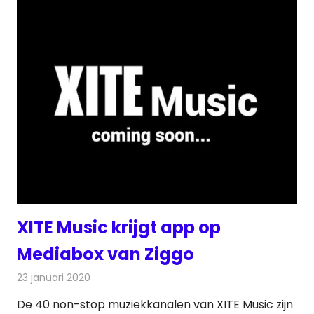
XITE Music krijgt app op
Mediabox van Ziggo
23 januari 2020
Redactie
Nieuws
De 40 non-stop muziekkanalen van XITE Music zijn