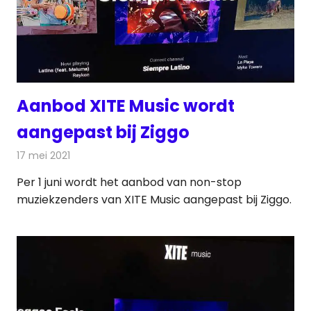
Aanbod XITE Music wordt
aangepast bij Ziggo
17 mei 2021
Redactie
Radionieuws
Per 1 juni wordt het aanbod van non-stop
muziekzenders van XITE Music aangepast bij Ziggo.