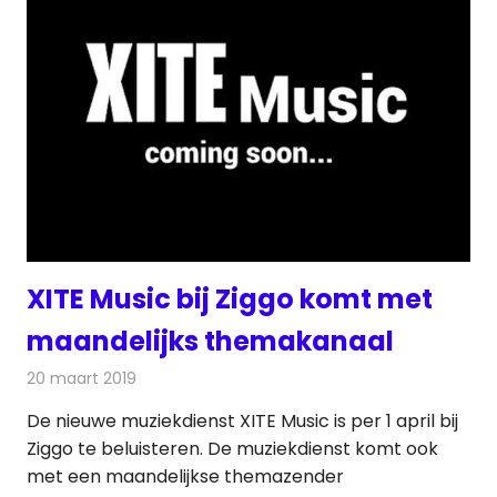
XITE Music bij Ziggo komt met
maandelijks themakanaal
20 maart 2019
Redactie
Radionieuws
De nieuwe muziekdienst XITE Music is per 1 april bij
Ziggo te beluisteren. De muziekdienst komt ook
met een maandelijkse themazender