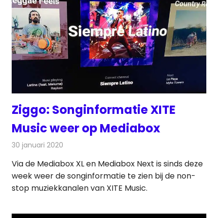
Ziggo: Songinformatie XITE
Music weer op Mediabox
30 januari 2020
Redactie
Radionieuws
Via de Mediabox XL en Mediabox Next is sinds deze
week weer de songinformatie te zien bij de non-
stop muziekkanalen van XITE Music.