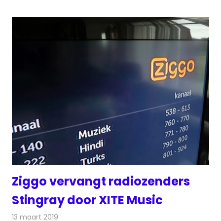
Ziggo vervangt radiozenders
Stingray door XITE Music
13 maart 2019
Redactie
Radionieuws