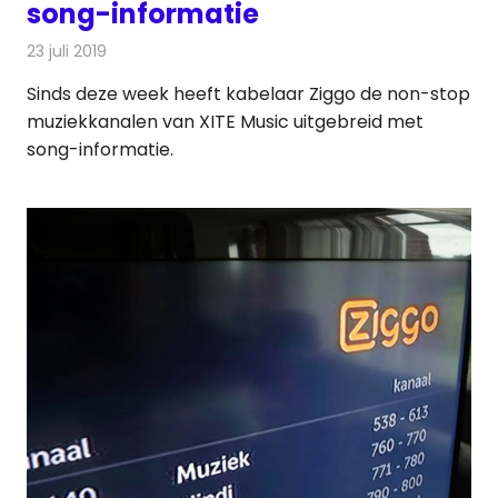
song-informatie
23 juli 2019
Redactie
Radionieuws
Sinds deze week heeft kabelaar Ziggo de non-stop
muziekkanalen van XITE Music uitgebreid met
song-informatie.