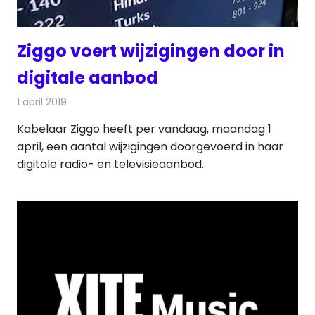
Ziggo voert wijzigingen door in
digitale aanbod
1 april 2019
Redactie
Televisienieuws
Kabelaar Ziggo heeft per vandaag, maandag 1
april, een aantal wijzigingen doorgevoerd in haar
digitale radio- en televisieaanbod.