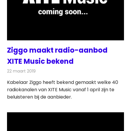
Ziggo maakt radio-aanbod
XITE Music bekend
22 maart 2019
Redactie
Radionieuws
Kabelaar Ziggo heeft bekend gemaakt welke 40
radiokanalen van XITE Music vanaf 1 april zijn te
beluisteren bij de aanbieder.