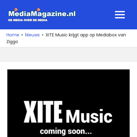
Ga
naar
MediaMagaz
MENU
de
De
inhoud
media
Home
Nieuws
XITE Music krijgt app op Mediabox van
over
Ziggo
de
media