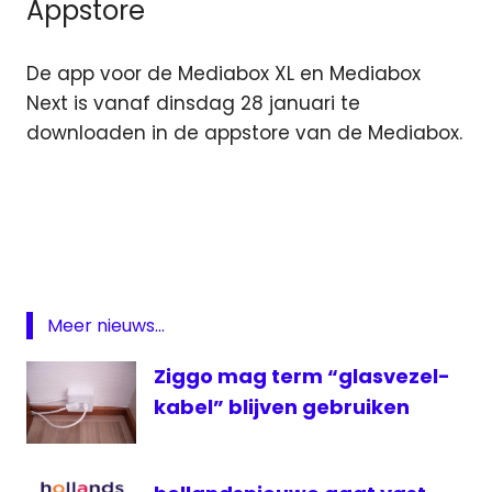
Appstore
De app voor de Mediabox XL en Mediabox
Next is vanaf dinsdag 28 januari te
downloaden in de appstore van de Mediabox.
mediabox
Mediabox
Next
Mediabox
XL
Meer nieuws...
Xite
Ziggo mag term “glasvezel-
XITE
Music
kabel” blijven gebruiken
ziggo