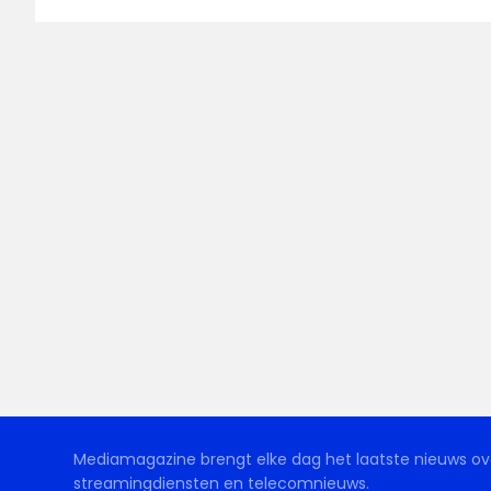
Mediamagazine brengt elke dag het laatste nieuws ove
streamingdiensten en telecomnieuws.