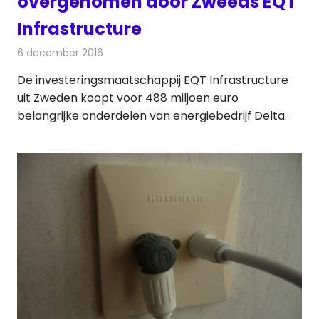
overgenomen door Zweeds EQT
Infrastructure
6 december 2016
Redactie
Kabelzaken
,
Nieuws
,
Telecom
,
Televisienieuws
De investeringsmaatschappij EQT Infrastructure
uit Zweden koopt voor 488 miljoen euro
belangrijke onderdelen van energiebedrijf Delta.