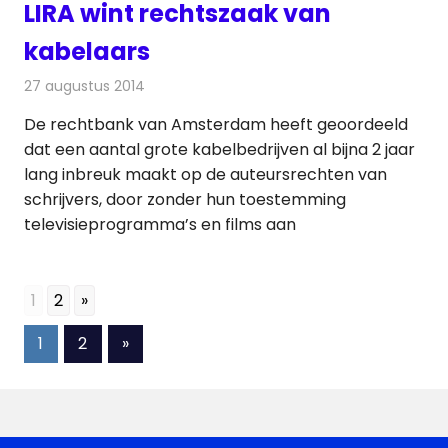
LIRA wint rechtszaak van
kabelaars
27 augustus 2014
Redactie
Kabelzaken
De rechtbank van Amsterdam heeft geoordeeld
dat een aantal grote kabelbedrijven al bijna 2 jaar
lang inbreuk maakt op de auteursrechten van
schrijvers, door zonder hun toestemming
televisieprogramma’s en films aan
1
2
»
Berichten
Volgende
1
2
»
berichten
paginering