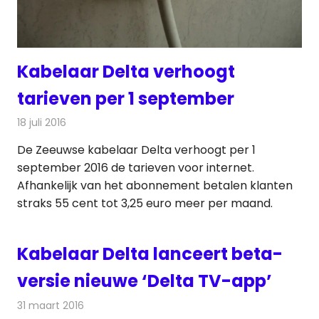
Kabelaar Delta verhoogt
tarieven per 1 september
18 juli 2016
Redactie
Kabelzaken
,
Nieuws
,
Televisienieuws
De Zeeuwse kabelaar Delta verhoogt per 1
september 2016 de tarieven voor internet.
Afhankelijk van het abonnement betalen klanten
straks 55 cent tot 3,25 euro meer per maand.
Kabelaar Delta lanceert beta-
versie nieuwe ‘Delta TV-app’
31 maart 2016
Redactie
Kabelzaken
,
Nieuws
,
Televisienieuws