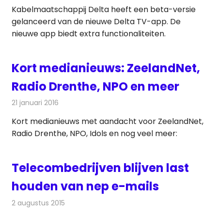
Kabelmaatschappij Delta heeft een beta-versie
gelanceerd van de nieuwe Delta TV-app. De
nieuwe app biedt extra functionaliteiten.
Kort medianieuws: ZeelandNet,
Radio Drenthe, NPO en meer
21 januari 2016
Redactie
Andere media over de media
,
Nieuws
Kort medianieuws met aandacht voor ZeelandNet,
Radio Drenthe, NPO, Idols en nog veel meer:
Telecombedrijven blijven last
houden van nep e-mails
2 augustus 2015
Redactie
Internet
,
Kabelzaken
,
Nieuws
,
Telecom