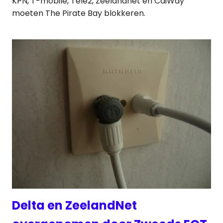
KPN, T-mobile, Tele2, Zeelandnet en CaiWay
moeten The Pirate Bay blokkeren.
Delta en ZeelandNet